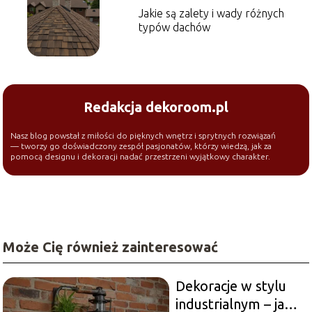
Jakie są zalety i wady różnych
typów dachów
Redakcja dekoroom.pl
Nasz blog powstał z miłości do pięknych wnętrz i sprytnych rozwiązań
— tworzy go doświadczony zespół pasjonatów, którzy wiedzą, jak za
pomocą designu i dekoracji nadać przestrzeni wyjątkowy charakter.
Może Cię również zainteresować
Dekoracje w stylu
industrialnym – jak