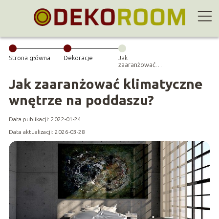
Strona główna
Dekoracje
Jak
zaaranżować
klimatyczne
wnętrze na
Jak zaaranżować klimatyczne
poddaszu?
wnętrze na poddaszu?
Data publikacji: 2022-01-24
Data aktualizacji: 2026-03-28