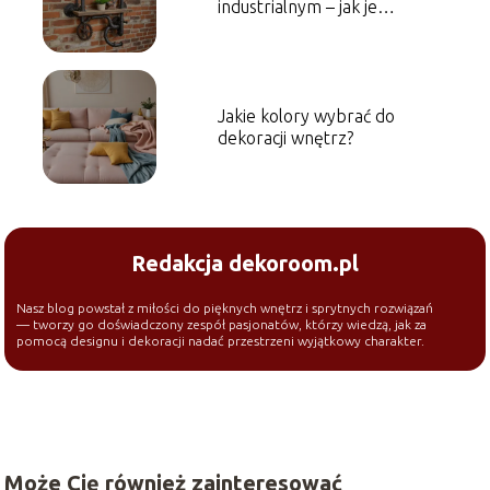
industrialnym – jak je
wprowadzić do wnętrza?
Jakie kolory wybrać do
dekoracji wnętrz?
Redakcja dekoroom.pl
Nasz blog powstał z miłości do pięknych wnętrz i sprytnych rozwiązań
— tworzy go doświadczony zespół pasjonatów, którzy wiedzą, jak za
pomocą designu i dekoracji nadać przestrzeni wyjątkowy charakter.
Może Cię również zainteresować