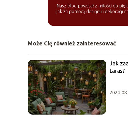
Nasz blog powstał z miłości do pi
jak za pomocą designu i dekoracji 
Może Cię również zainteresować
Jak za
taras?
2024-08