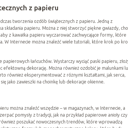
tecznych z papieru
odczas tworzenia ozdób świątecznych z papieru. Jedną z
ka składania papieru. Można z niej stworzyć piękne gwiazdy, choi
w, aby z kawałka papieru wyczarować zachwycające formy, które
 W Internecie można znaleźć wiele tutoriali, które krok po kr
nie papierowych łańcuchów. Wystarczy wyciąć paski papieru, złoż
ąc efektowną dekorację. Można również ozdobić je malunkami l
arto również eksperymentować z różnymi kształtami, jak serca,
się jako zawieszki na choinkę lub dekoracje okienne.
pieru można znaleźć wszędzie – w magazynach, w Internecie, a
rpać pomysły z tradycji, jak na przykład papierowe anioły czy
to również poszukać nowoczesnych trendów, które wprowadzą