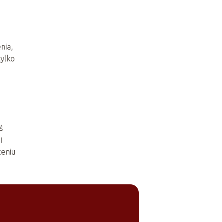
nia,
tylko
ś
i
zeniu