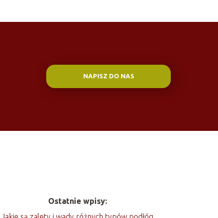
NAPISZ DO NAS
Ostatnie wpisy:
Jakie są zalety i wady różnych typów podłóg