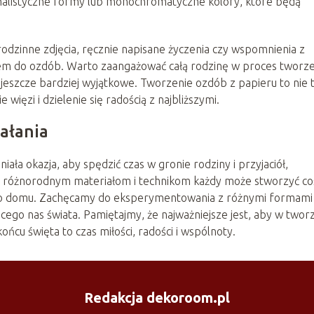
imalistyczne formy lub monochromatyczne kolory, które będą
odzinne zdjęcia, ręcznie napisane życzenia czy wspomnienia z
łem do ozdób. Warto zaangażować całą rodzinę w proces tworze
 jeszcze bardziej wyjątkowe. Tworzenie ozdób z papieru to nie 
ięzi i dzielenie się radością z najbliższymi.
ałania
ła okazja, aby spędzić czas w gronie rodziny i przyjaciół,
ki różnorodnym materiałom i technikom każdy może stworzyć co
do domu. Zachęcamy do eksperymentowania z różnymi formami 
jącego nas świata. Pamiętajmy, że najważniejsze jest, aby w twor
końcu święta to czas miłości, radości i wspólnoty.
Redakcja dekoroom.pl