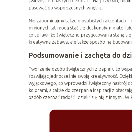
świeżość do naszych dekoracji. Na przykład, min
pasować do współczesnych wnętrz.
Nie zapominajmy także o osobistych akcentach – r
minionych lat mogą stać się doskonałym materia
co sprawi, że świąteczne przygotowania staną się
kreatywna zabawa, ale także sposób na budowanie w
Podsumowanie i zachęta do dzi
Tworzenie ozdób świątecznych z papieru to wspania
rozwijając jednocześnie swoją kreatywność. Dzię
wyjątkowego, co wprowadzi świąteczny nastrój 
kolorami, a także do czerpania inspiracji z otacza
ozdób czerpać radość i dzielić się nią z innymi. W 