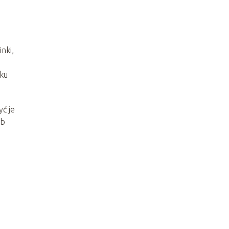
nki,
oku
yć je
ub