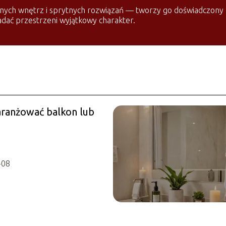
ęknych wnętrz i sprytnych rozwiązań — tworzy go doświadczony 
nadać przestrzeni wyjątkowy charakter.
aranżować balkon lub
-08